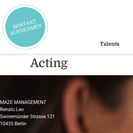
K
N
T
A
K
T
A
U
F
N
E
H
M
E
O
N
Talents
Acting
MAZE MANAGEMENT
Renato Leo
Swinemünder Strasse 121
10435 Berlin