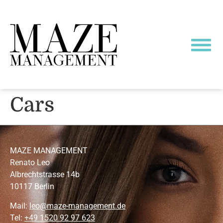
Cars
MAZE MANAGEMENT
Renato Leo
Albrechtstrasse 14b
10117 Berlin
Mail:
leo@maze-management.de
Tel:
+49 1520 92 97 623