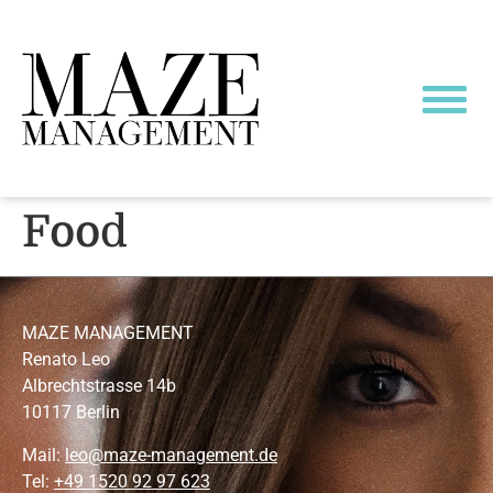
Food
MAZE MANAGEMENT
Renato Leo
Albrechtstrasse 14b
10117 Berlin
Mail:
leo@maze-management.de
Tel:
+49 1520 92 97 623