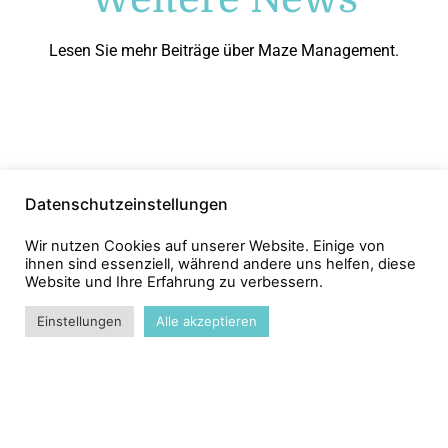
Lesen Sie mehr Beiträge über Maze Management.
Datenschutzeinstellungen
Wir nutzen Cookies auf unserer Website. Einige von
ihnen sind essenziell, während andere uns helfen, diese
Website und Ihre Erfahrung zu verbessern.
MAZE MANAGEMENT
Renato Leo
Einstellungen
Alle akzeptieren
Albrechtstrasse 14b
10117 Berlin
Mail:
leo@maze-management.de
Tel:
+49 1520 92 97 623