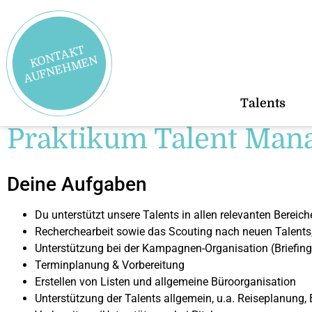
K
N
T
A
K
T
A
U
F
N
E
H
M
E
O
N
Talents
Praktikum Talent Man
Deine Aufgaben
Du unterstützt unsere Talents in allen relevanten Bereic
Recherchearbeit sowie das Scouting nach neuen Talents
Unterstützung bei der Kampagnen-Organisation (Briefin
Terminplanung & Vorbereitung
Erstellen von Listen und allgemeine Büroorganisation
Unterstützung der Talents allgemein, u.a. Reiseplanung, 