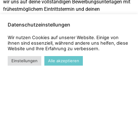
wir uns auf deine vollständigen Bewerbungsunterlagen mit
frühestmöglichem Eintrittstermin und deinen
Gehaltsvorstellungen an: info@maze-management.de
Datenschutzeinstellungen
ZURÜCK ZU DEN JOBS
Wir nutzen Cookies auf unserer Website. Einige von
ihnen sind essenziell, während andere uns helfen, diese
Website und Ihre Erfahrung zu verbessern.
Einstellungen
Alle akzeptieren
MAZE MANAGEMENT
Renato Leo
Albrechtstrasse 14b
10117 Berlin
Mail:
leo@maze-management.de
Tel:
+49 1520 92 97 623