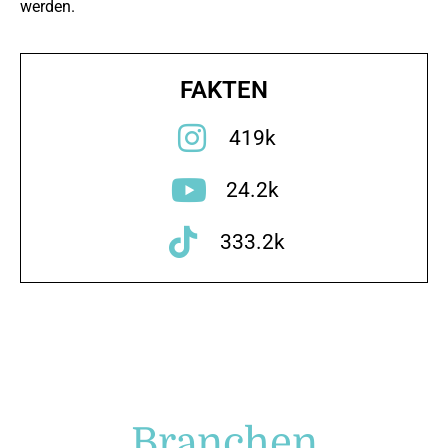
werden.
FAKTEN
419k
24.2k
333.2k
Branchen